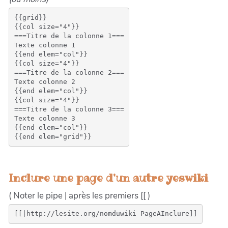
{{grid}}

{{col size="4"}}

===Titre de la colonne 1===

Texte colonne 1

{{end elem="col"}}

{{col size="4"}}

===Titre de la colonne 2===

Texte colonne 2

{{end elem="col"}}

{{col size="4"}}

===Titre de la colonne 3===

Texte colonne 3

{{end elem="col"}}

Inclure une page d'un autre yeswiki
( Noter le pipe | après les premiers [[ )