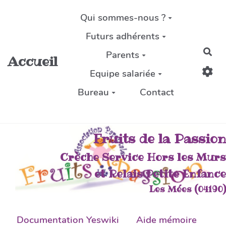
Aller au contenu principal
Qui sommes-nous ?
Futurs adhérents
Rec
Parents
Accueil
Equipe salariée
Bureau
Contact
Fruits de la Passion
Crèche Service Hors les Murs
et Relais Petite Enfance
Les Mées (04190)
Documentation Yeswiki
Aide mémoire