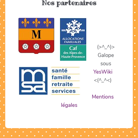
Nos partenaires
(>^_^)>
Galope
sous
YesWiki
<(^_^<)
Mentions
légales