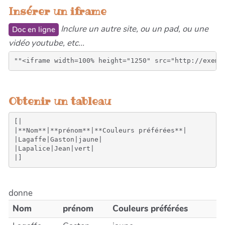
Insérer un iframe
Inclure un autre site, ou un pad, ou une
Doc en ligne
vidéo youtube, etc...
Obtenir un tableau
[|

|**Nom**|**prénom**|**Couleurs préférées**|

|Lagaffe|Gaston|jaune|

|Lapalice|Jean|vert|

donne
Nom
prénom
Couleurs préférées