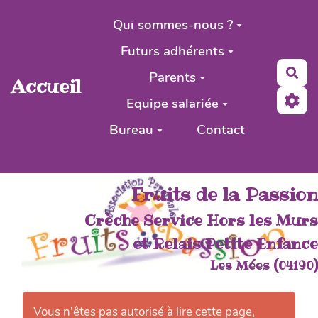
Aller au contenu principal
Qui sommes-nous ?
Futurs adhérents
Rec
Parents
Accueil
Equipe salariée
Bureau
Contact
Fruits de la Passion
Crèche Service Hors les Murs
et Relais Petite Enfance
Les Mées (04190)
Vous n'êtes pas autorisé à lire cette page,