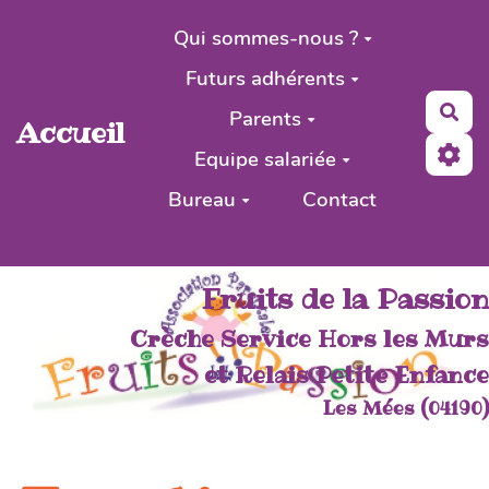
Aller au contenu principal
Qui sommes-nous ?
Futurs adhérents
Rec
Parents
Accueil
Equipe salariée
Bureau
Contact
Fruits de la Passion
Crèche Service Hors les Murs
et Relais Petite Enfance
Les Mées (04190)