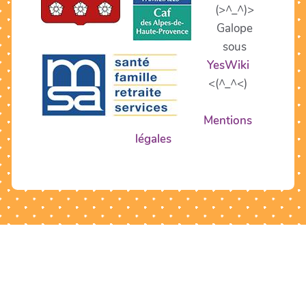
(>^_^)>
Galope
sous
YesWiki
<(^_^<)
Mentions
légales