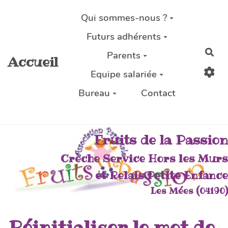
Aller au contenu principal
Qui sommes-nous ?
Futurs adhérents
Rec
Parents
Accueil
Equipe salariée
Bureau
Contact
Fruits de la Passion
Crèche Service Hors les Murs
et Relais Petite Enfance
Les Mées (04190)
Réinitialiser le mot de