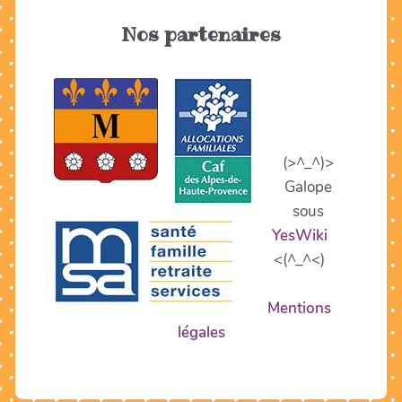
Nos partenaires
(>^_^)>
Galope
sous
YesWiki
<(^_^<)
Mentions
légales