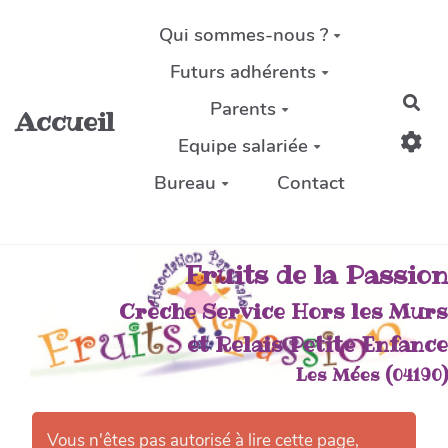
Aller au contenu principal
Qui sommes-nous ?
Futurs adhérents
Rec
Parents
Accueil
Equipe salariée
Bureau
Contact
Fruits de la Passion
Crèche Service Hors les Murs
et Relais Petite Enfance
Les Mées (04190)
Vous n'êtes pas autorisé à lire cette page,