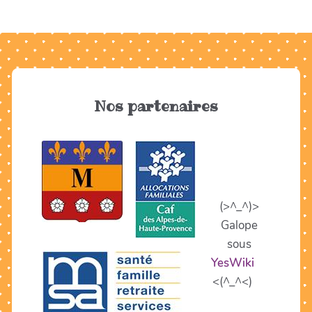
Nos partenaires
(>^_^)>
Galope
sous
YesWiki
<(^_^<)