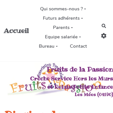
Aller au contenu principal
Qui sommes-nous ?
Futurs adhérents
Rec
Parents
Accueil
Equipe salariée
Bureau
Contact
Fruits de la Passion
Crèche Service Hors les Murs
et Relais Petite Enfance
Les Mées (04190)