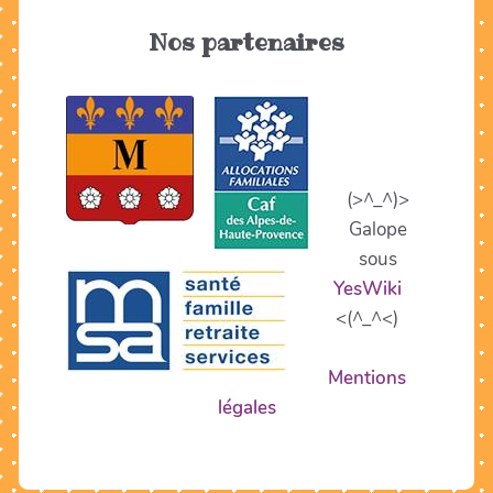
Nos partenaires
(>^_^)>
Galope
sous
YesWiki
<(^_^<)
Mentions
légales