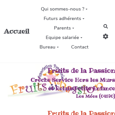
Aller au contenu principal
Qui sommes-nous ?
Futurs adhérents
Rec
Parents
Accueil
Equipe salariée
Bureau
Contact
Fruits de la Passion
Crèche Service Hors les Murs
et Relais Petite Enfance
Les Mées (04190)
Fruits de la Passion