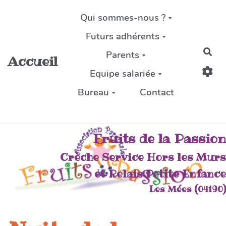
Aller au contenu principal
Qui sommes-nous ?
Futurs adhérents
Rec
Parents
Accueil
Equipe salariée
Bureau
Contact
Fruits de la Passion
Crèche Service Hors les Murs
et Relais Petite Enfance
Les Mées (04190)