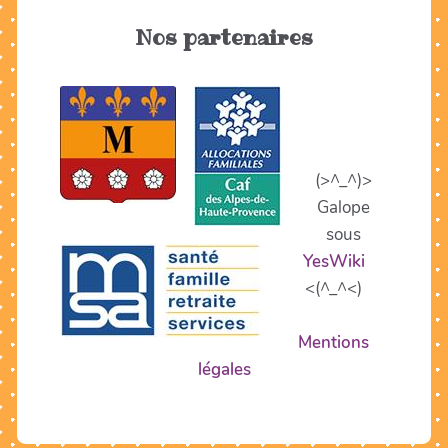
Nos partenaires
(>^_^)>
Galope
sous
YesWiki
<(^_^<)
Mentions
légales