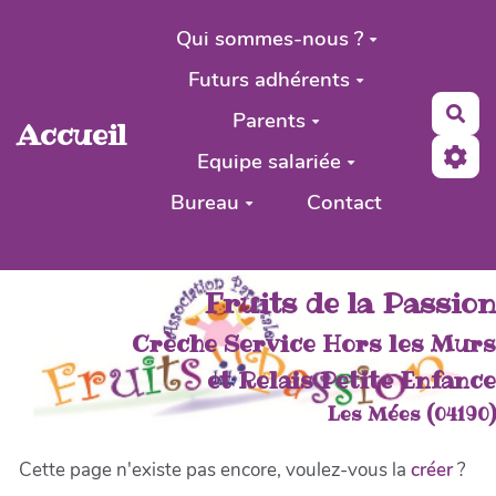
Aller au contenu principal
Qui sommes-nous ?
Futurs adhérents
Rec
Parents
Accueil
Equipe salariée
Bureau
Contact
Fruits de la Passion
Crèche Service Hors les Murs
et Relais Petite Enfance
Les Mées (04190)
Cette page n'existe pas encore, voulez-vous la
créer
?