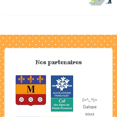
Nos partenaires
(>^_^)>
Galope
sous