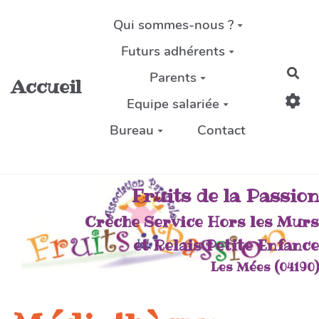
Aller au contenu principal
Qui sommes-nous ?
Futurs adhérents
Rec
Parents
Accueil
Equipe salariée
Bureau
Contact
Fruits de la Passion
Crèche Service Hors les Murs
et Relais Petite Enfance
Les Mées (04190)