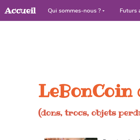
Aller au contenu principal
Accueil
Qui sommes-nous ?
Futurs 
LeBonCoin 
(dons, trocs, objets perd