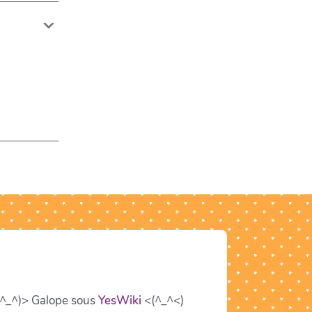
>^_^)> Galope sous
YesWiki
<(^_^<)