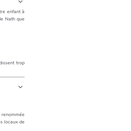
tre enfant à
 de Nath que
dissent trop
e renommée
es locaux de