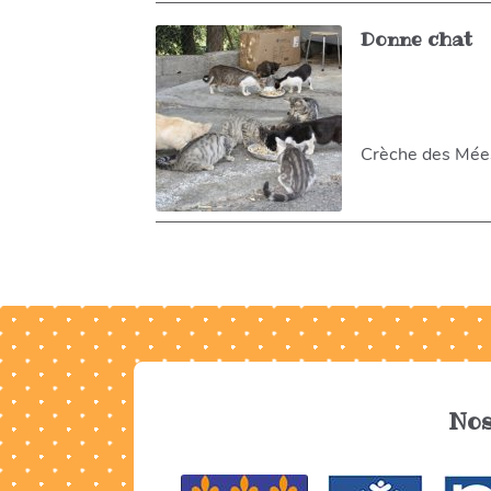
Donne chat
Crèche des Mées 
Nos