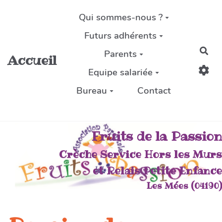
Aller au contenu principal
Qui sommes-nous ?
Futurs adhérents
Rec
Parents
Accueil
Equipe salariée
Bureau
Contact
Fruits de la Passion
Crèche Service Hors les Murs
et Relais Petite Enfance
Les Mées (04190)