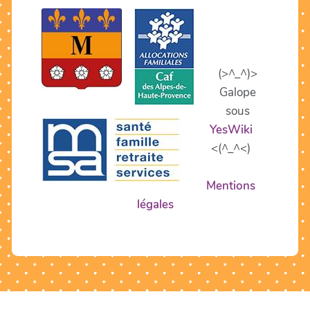
(>^_^)>
Galope
sous
YesWiki
<(^_^<)
Mentions
légales