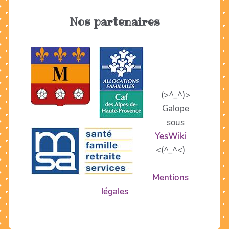
Nos partenaires
(>^_^)>
Galope
sous
YesWiki
<(^_^<)
Mentions
légales