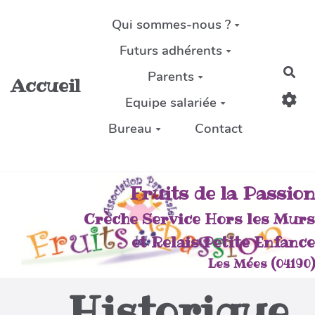
Aller au contenu principal
Qui sommes-nous ?
Futurs adhérents
Rec
Parents
Accueil
Equipe salariée
Bureau
Contact
Fruits de la Passion
Crèche Service Hors les Murs
et Relais Petite Enfance
Les Mées (04190)
Historique