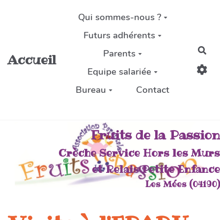
Aller au contenu principal
Qui sommes-nous ?
Futurs adhérents
Rec
Parents
Accueil
Equipe salariée
Bureau
Contact
Fruits de la Passion
Crèche Service Hors les Murs
et Relais Petite Enfance
Les Mées (04190)