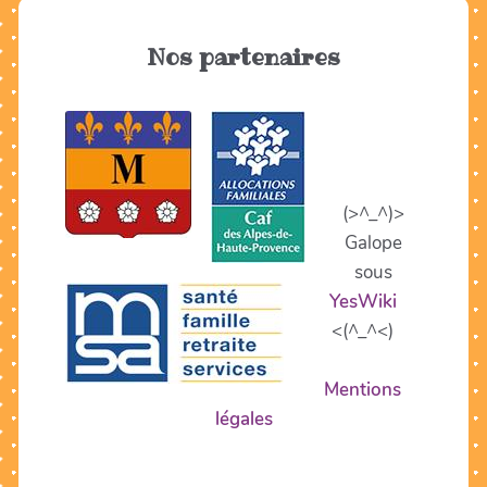
Nos partenaires
(>^_^)>
Galope
sous
YesWiki
<(^_^<)
Mentions
légales